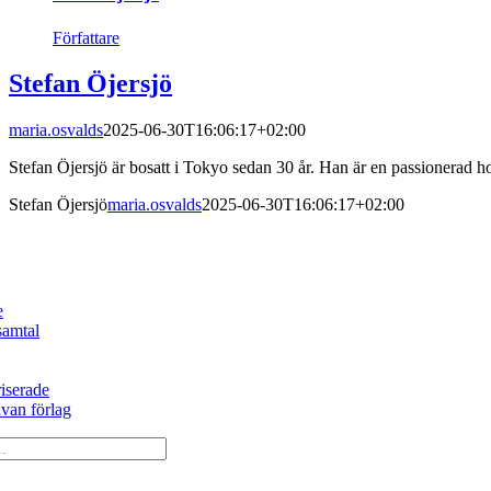
Författare
Stefan Öjersjö
maria.osvalds
2025-06-30T16:06:17+02:00
Stefan Öjersjö är bosatt i Tokyo sedan 30 år. Han är en passionerad hob
Stefan Öjersjö
maria.osvalds
2025-06-30T16:06:17+02:00
e
samtal
iserade
an förlag