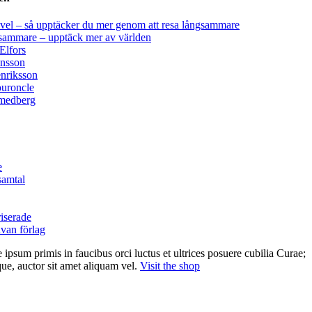
vel – så upptäcker du mer genom att resa långsammare
sammare – upptäck mer av världen
Elfors
nsson
nriksson
uroncle
medberg
e
samtal
iserade
an förlag
 ipsum primis in faucibus orci luctus et ultrices posuere cubilia Curae;
ue, auctor sit amet aliquam vel.
Visit the shop