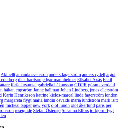
Aktuellt
amanda svensson
anders fagerström
anders rydell
argot
cederberg
dick harrison
edgar mannheimer
Elisabet Axås
Eskil
attare
författarsamtal
gabriella håkansson
GDPR
göran everdahl
en
håkan engström
Janne hallman
Johan Lindberg
jonas ellerström
d
Karin Henriksson
katrine kielos-marcal
linda fagerström
london
rg
margareta flygt
maria lundin osvalds
maria lundström
mark isitt
én
micheal tapper
new york
olof lundh
olof åkerlund
paris
per
monsson
reseguide
Stefan Östersjö
Susanna Elfors
torbjörn flygt
ien
en