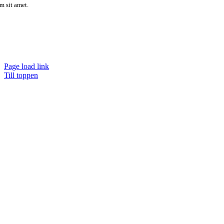
m sit amet.
KARAVAN FÖRLAG
info@karavanforlag.se
Page load link
Till toppen