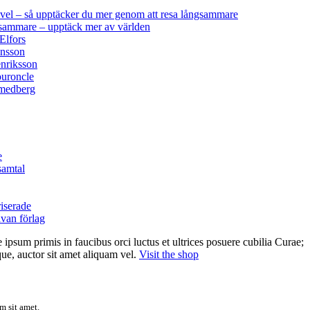
vel – så upptäcker du mer genom att resa långsammare
sammare – upptäck mer av världen
Elfors
nsson
nriksson
uroncle
medberg
e
samtal
iserade
an förlag
 ipsum primis in faucibus orci luctus et ultrices posuere cubilia Curae;
ue, auctor sit amet aliquam vel.
Visit the shop
m sit amet.