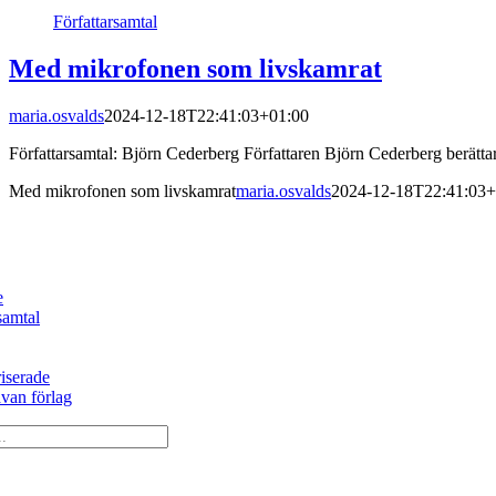
Författarsamtal
Med mikrofonen som livskamrat
maria.osvalds
2024-12-18T22:41:03+01:00
Författarsamtal: Björn Cederberg Författaren Björn Cederberg berätta
Med mikrofonen som livskamrat
maria.osvalds
2024-12-18T22:41:03+
e
samtal
iserade
an förlag