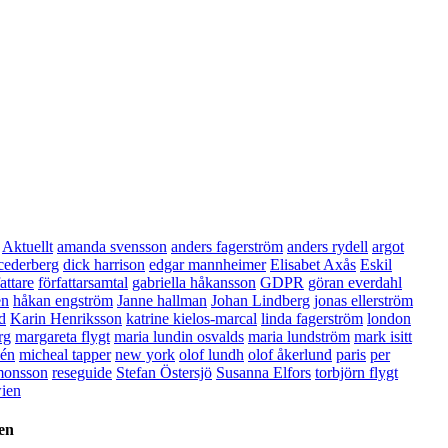
Aktuellt
amanda svensson
anders fagerström
anders rydell
argot
cederberg
dick harrison
edgar mannheimer
Elisabet Axås
Eskil
attare
författarsamtal
gabriella håkansson
GDPR
göran everdahl
en
håkan engström
Janne hallman
Johan Lindberg
jonas ellerström
d
Karin Henriksson
katrine kielos-marcal
linda fagerström
london
rg
margareta flygt
maria lundin osvalds
maria lundström
mark isitt
én
micheal tapper
new york
olof lundh
olof åkerlund
paris
per
monsson
reseguide
Stefan Östersjö
Susanna Elfors
torbjörn flygt
ien
en