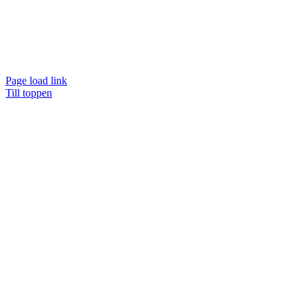
KARAVAN FÖRLAG
info@karavanforlag.se
Page load link
Till toppen