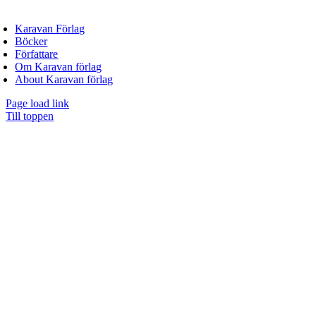
fo@karavanforlag.se
Karavan Förlag
Böcker
Författare
Om Karavan förlag
About Karavan förlag
Page load link
Till toppen