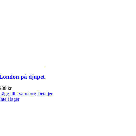
London på djupet
238
kr
Lägg till i varukorg
Detaljer
Inte i lager