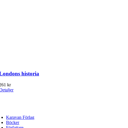
Londons historia
261
kr
Detaljer
ARAVAN FÖRLAG
fo@karavanforlag.se
Karavan Förlag
Böcker
Författare